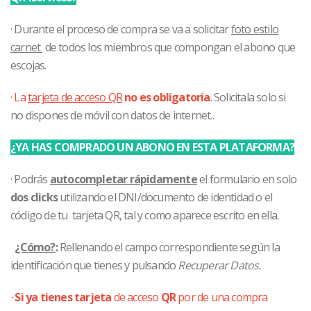
· Durante el proceso de compra se va a solicitar
foto estilo
carnet
de todos los miembros que compongan el abono que
escojas.
· La
tarjeta de acceso QR
no es obligatoria
. Solicitala solo si
no dispones de móvil con datos de internet..
¿YA HAS COMPRADO UN ABONO EN ESTA PLATAFORMA?
· Podrás
autocompletar rápidamente
el formulario en solo
dos clicks
utilizando el DNI/documento de identidad o el
código de tu tarjeta QR, tal y como aparece escrito en ella.
¿Cómo?
:
Rellenando el campo correspondiente según la
identificación que tienes y pulsando
Recuperar Datos.
·
Si ya tienes tarjeta
de acceso
QR
por de una compra