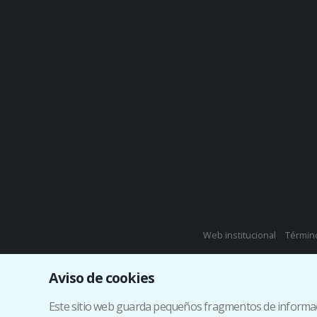
Web institucional
Término
Aviso de cookies
Este sitio web guarda pequeños fragmentos de información