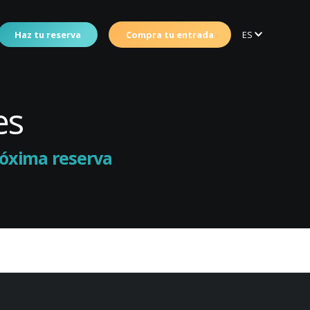
Haz tu reserva
Compra tu entrada
ES
es
próxima reserva