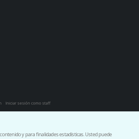
n
Iniciar sesión como staff
contenido y para finalidades estadísticas. Usted puede