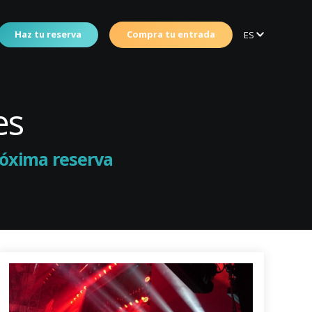
Haz tu reserva
Compra tu entrada
ES
es
próxima reserva