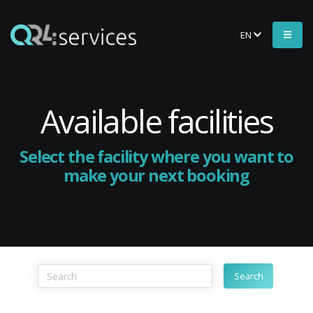
EN
Available facilities
Select the facility where you want to
make your next booking
Search