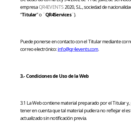
empresa
QR4EVENTS
2020, S.L., sociedad de nacionali
“
Titular
” o ¨
QR4Services
¨).
Puede ponerse en contacto con el Titular mediante correo
correo electrónico:
info@qr4events.com
.
3.- Condiciones de Uso de la Web
3.1 La Web contiene material preparado por el Titular 
tener en cuenta que tal material pudiera no reflejar el 
actualizado sin notificación previa.