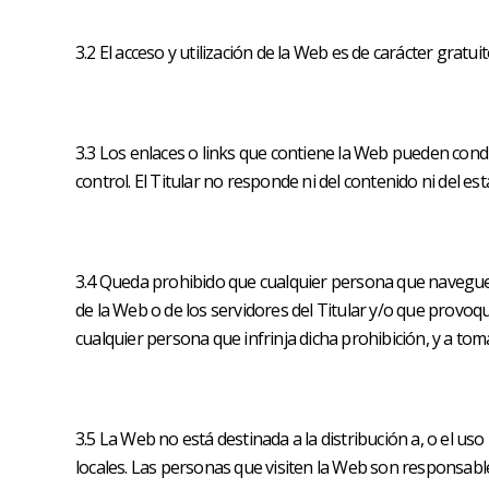
3.2 El acceso y utilización de la Web es de carácter gratu
3.3 Los enlaces o links que contiene la Web pueden condu
control. El Titular no responde ni del contenido ni del es
3.4 Queda prohibido que cualquier persona que navegue po
de la Web o de los servidores del Titular y/o que provoqu
cualquier persona que infrinja dicha prohibición, y a t
3.5 La Web no está destinada a la distribución a, o el us
locales. Las personas que visiten la Web son responsables