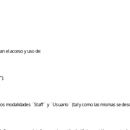
lan el acceso y uso de:
b
”);
dos modalidades ¨Staff¨ y ¨Usuario¨ (tal y como las mismas se desc