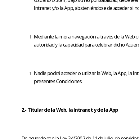
Usuario o Staff, bajo su responsabilidad, debe lee
Intranet y/o la App, absteniéndose de acceder si n
Mediante la mera navegación a través de la Web o la
autoridad y la capacidad para celebrar dicho Acuer
Nadie podrá acceder o utilizar la Web, la App, la In
presentes Condiciones.
2.- Titular de la Web, la Intranet y de la App
De acuerdo con la Ley 34/2002 de 11 de julio, de servicios