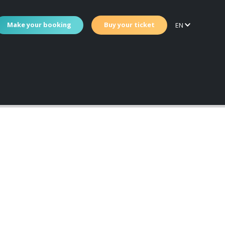
Make your booking
Buy your ticket
EN