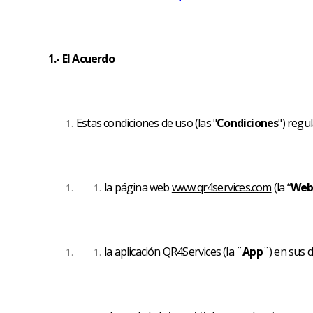
1.- El Acuerdo
Estas condiciones de uso (las "
Condiciones
") regu
la página web
www.qr4services.com
(la “
We
la aplicación QR4Services (la ¨
App
¨) en sus 