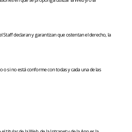
asiones en que se proponga utilizar la Web y/o la
l Staff declaran y garantizan que ostentan el derecho, la
rdo o si no está conforme con todas y cada una de las
 titular de la Web, de la Intranet y de la App es la