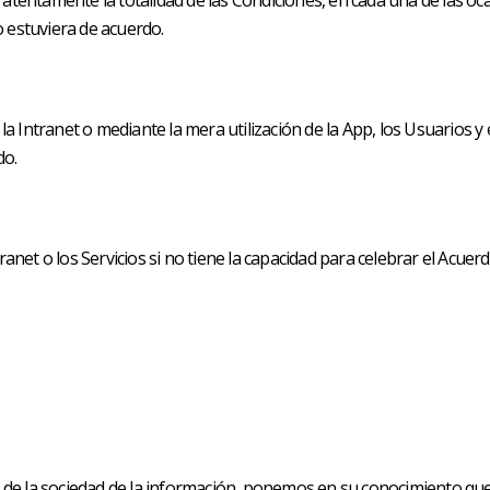
r atentamente la totalidad de las Condiciones, en cada una de las oc
o estuviera de acuerdo.
 Intranet o mediante la mera utilización de la App, los Usuarios y e
do.
tranet o los Servicios si no tiene la capacidad para celebrar el Acue
 de la sociedad de la información, ponemos en su conocimiento que el