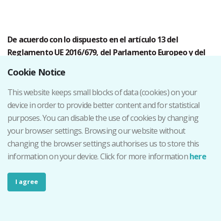
De acuerdo con lo dispuesto en el artículo 13 del
Reglamento UE 2016/679, del Parlamento Europeo y del
Consejo, de 27 de abril, relativo a la protección de las
Cookie Notice
personas físicas en lo que respecta al tratamiento de
datos personales y a la libre circulación de estos datos, le
This website keeps small blocks of data (cookies) on your
informamos que sus datos pasan a formar parte de un
device in order to provide better content and for statistical
fichero responsabilidad de la UPV/EHU, así como de los
purposes. You can disable the use of cookies by changing
siguientes extremos:
your browser settings. Browsing our website without
changing the browser settings authorises us to store this
information on your device. Click for more information
here
Código del tratamiento
TG0055
I agree
APP CONTROL DE ACCE
Nombre del Tratamiento
CAMPUS DE GIPUZKOA